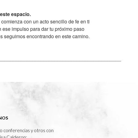
este espacio.
omienza con un acto sencillo de fe en ti
 ese impulso para dar tu próximo paso
os seguimos encontrando en este camino.
____________________________________________
NOS
 conferencias y otros con
isa Calderon: