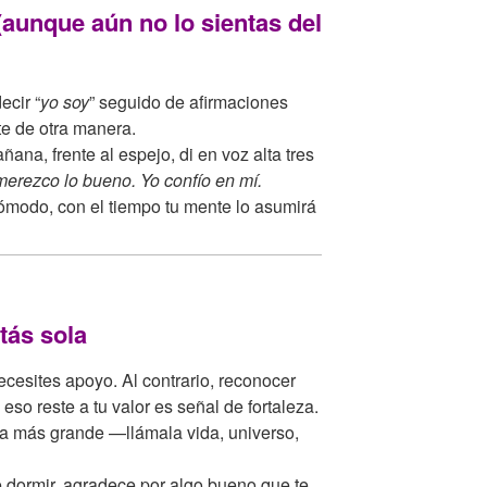
(aunque aún no lo sientas del
ecir “
yo soy
” seguido de afirmaciones
te de otra manera.
na, frente al espejo, di en voz alta tres
merezco lo bueno. Yo confío en mí.
ómodo, con el tiempo tu mente lo asumirá
tás sola
necesites apoyo. Al contrario, reconocer
so reste a tu valor es señal de fortaleza.
a más grande —llámala vida, universo,
 dormir, agradece por algo bueno que te