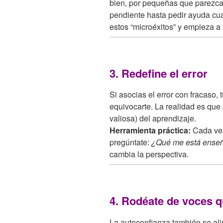
bien, por pequeñas que parezca
pendiente hasta pedir ayuda cua
estos “microéxitos” y empieza a
3. Redefine el error
Si asocias el error con fracaso
equivocarte. La realidad es que 
valiosa) del aprendizaje.
Herramienta práctica:
Cada vez
pregúntate:
¿Qué me está ense
cambia la perspectiva.
4. Rodéate de voces q
La autoconfianza también se ali