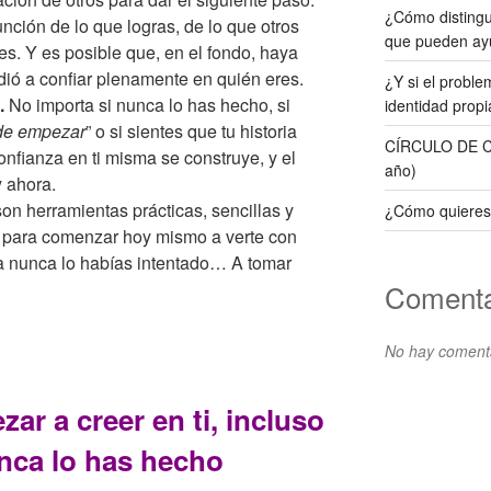
¿Cómo distingui
unción de lo que logras, de lo que otros
que pueden ay
es. Y es posible que, en el fondo, haya
dió a confiar plenamente en quién eres.
¿Y si el probl
.
No importa si nunca lo has hecho, si
identidad propi
de empezar
” o si sientes que tu historia
CÍRCULO DE CO
nfianza en ti misma se construye, y el
año)
y ahora.
on herramientas prácticas, sencillas y
¿Cómo quieres
 para comenzar hoy mismo a verte con
ora nunca lo habías intentado… A tomar
Comenta
No hay comenta
ar a creer en ti, incluso
nca lo has hecho