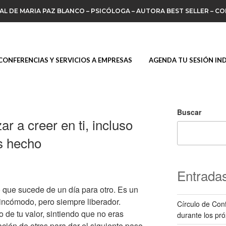
IAL DE MARIA PAZ BLANCO – PSICÓLOGA – AUTORA BEST SELLER – C
CONFERENCIAS Y SERVICIOS A EMPRESAS
AGENDA TU SESIÓN IN
Buscar
r a creer en ti, incluso
s hecho
Entradas
o que sucede de un día para otro. Es un
 incómodo, pero siempre liberador.
Círculo de Conf
de tu valor, sintiendo que no eras
durante los pr
ción de otros para dar el siguiente paso.