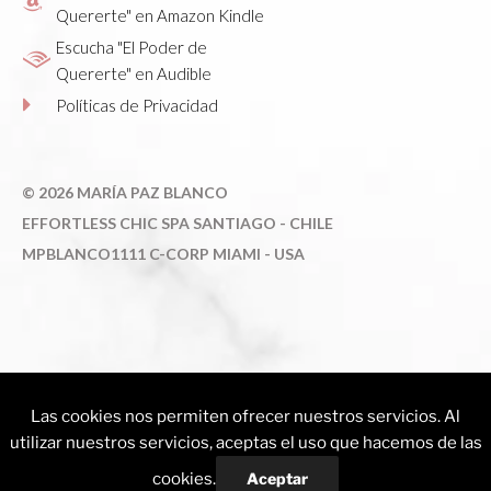
Quererte" en Amazon Kindle
Escucha "El Poder de
Quererte" en Audible
Políticas de Privacidad
©
2026 MARÍA PAZ BLANCO
E
FFORTLESS CHIC SPA SANTIAGO - CHILE
MPBLANCO1111 C-CORP MIAMI - USA
AG.CHL © 2026. Todos los derechos reservados. Maria Paz Blanco - Psicóloga,
Servicios de Life Coaching, Coaching de Imagen, Conferencias y Talleres de
Las cookies nos permiten ofrecer nuestros servicios. Al
bienestar, amor propio y fortalecimiento de la mujer. Copyright © 20156 Effortless
utilizar nuestros servicios, aceptas el uso que hacemos de las
Chic, All rights reserved . Ley Nº 17.336, sobre Propiedad Intelectual y Derechos
de Autor.
cookies.
Aceptar