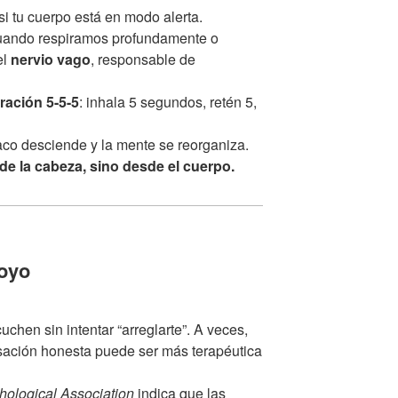
i tu cuerpo está en modo alerta.
cuando respiramos profundamente o
el
nervio vago
, responsable de
ración 5-5-5
: inhala 5 segundos, retén 5,
aco desciende y la mente se reorganiza.
sde la cabeza, sino desde el cuerpo.
poyo
chen sin intentar “arreglarte”. A veces,
sación honesta puede ser más terapéutica
ological Association
indica que las