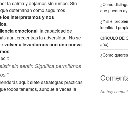
er la calma y dejarnos sin rumbo. Sin
¿Cómo distingui
s que determinan cómo seguimos
que pueden ay
e los interpretamos y nos
¿Y si el probl
los.
identidad propi
iliencia emocional
: la capacidad de
s aún, crecer tras la adversidad. No se
CÍRCULO DE CO
 de
volver a levantarnos con una nueva
año)
smos
.
¿Cómo quieres
ecir:
sistir sin sentir. Significa permitirnos
os.”
Comenta
enderás aquí: siete estrategias prácticas
r que todos tenemos, aunque a veces la
No hay comenta