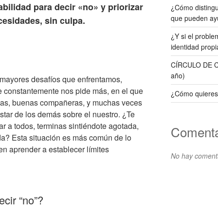
bilidad para decir «no» y priorizar
¿Cómo distingui
que pueden ay
esidades, sin culpa.
¿Y si el probl
identidad propi
CÍRCULO DE CO
año)
s mayores desafíos que enfrentamos,
 constantemente nos pide más, en el que
¿Cómo quieres
gas, buenas compañeras, y muchas veces
star de los demás sobre el nuestro. ¿Te
r a todos, terminas sintiéndote agotada,
Comenta
da? Esta situación es más común de lo
en aprender a establecer límites
No hay comenta
ecir “no”?