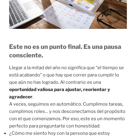
Este
no
es
un
punto
final.
Es
una
pausa
consciente.
Llegar
a
la
mitad
del
año
no
significa
que “
el
tiempo
se
está
acabando”
o
que
hay
que
correr
para
cumplir
lo
que
aún
no
has
logrado.
Al
contrario:
es
una
oportunidad
valiosa
para
ajustar,
reorientar
y
agradecer
.
A
veces,
seguimos
en
automático.
Cumplimos
tareas,
cumplimos
roles…
y
nos
desconectamos
del
propósito
con
el
que
comenzamos.
Por
eso,
este
es
un
momento
perfecto
para
preguntarte
con
honestidad:
¿
Cómo
me
siento
hoy
con
la
persona
que
estoy