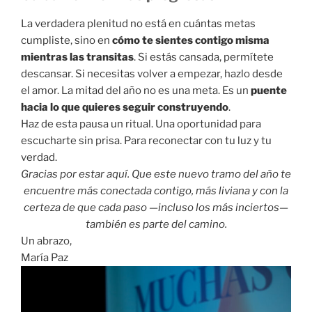
La
verdadera
plenitud
no
está
en
cuántas
metas
cumpliste,
sino
en
cómo
te
sientes
contigo
misma
mientras
las
transitas
.
Si
estás
cansada,
permítete
descansar.
Si
necesitas
volver
a
empezar,
hazlo
desde
el
amor.
La
mitad
del
año
no
es
una
meta.
Es
un
puente
hacia
lo
que
quieres
seguir
construyendo
.
Haz
de
esta
pausa
un
ritual.
Una
oportunidad
para
escucharte
sin
prisa.
Para
reconectar
con
tu
luz
y
tu
verdad.
Gracias
por
estar
aquí.
Que
este
nuevo
tramo
del
año
te
encuentre
más
conectada
contigo,
más
liviana
y
con
la
certeza
de
que
cada
paso —
incluso
los
más
inciertos—
también
es
parte
del
camino.
Un abrazo,
María Paz