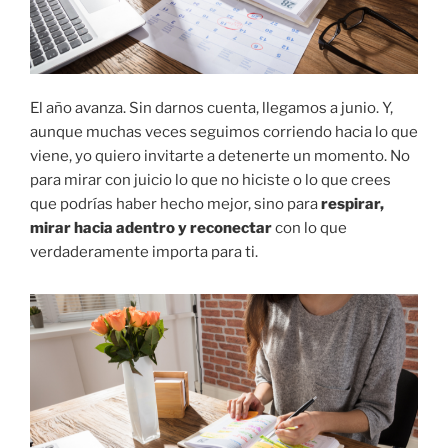
El
año
avanza.
Sin
darnos
cuenta,
llegamos
a
junio.
Y,
aunque
muchas
veces
seguimos
corriendo
hacia
lo
que
viene,
yo
quiero
invitarte
a
detenerte
un
momento.
No
para
mirar
con
juicio
lo
que
no
hiciste
o
lo
que
crees
que
podrías
haber
hecho
mejor,
sino
para
respirar,
mirar
hacia
adentro
y
reconectar
con
lo
que
verdaderamente
importa
para
ti.