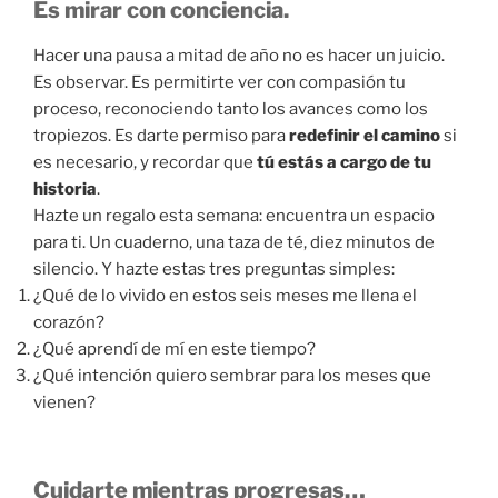
Es
mirar
con
conciencia.
Hacer
una
pausa
a
mitad
de
año
no
es
hacer
un
juicio.
Es
observar.
Es
permitirte
ver
con
compasión
tu
proceso,
reconociendo
tanto
los
avances
como
los
tropiezos.
Es
darte
permiso
para
redefinir
el
camino
si
es
necesario,
y
recordar
que
tú
estás
a
cargo
de
tu
historia
.
Hazte
un
regalo
esta
semana:
encuentra
un
espacio
para
ti.
Un
cuaderno,
una
taza
de
té,
diez
minutos
de
silencio.
Y
hazte
estas
tres
preguntas
simples:
¿
Qué
de
lo
vivido
en
estos
seis
meses
me
llena
el
corazón?
¿
Qué
aprendí
de
mí
en
este
tiempo?
¿
Qué
intención
quiero
sembrar
para
los
meses
que
vienen?
Cuidarte mientras progresas…