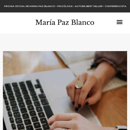
PÁGINA OFICIAL DE MARIA PAZ BLANCO – PSICÓLOGA – AUTORA BEST SELLER – CONFERENCISTA