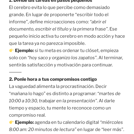
1. Divide las tareas en pasos pequeños
El cerebro evita lo que percibe como demasiado
grande. En lugar de proponerte “escribir todo el
informe”, define microacciones como:
“abrir el
documento, escribir el título y la primera frase”
. Ese
pequeño inicio activa tu cerebro en modo acción y hace
que la tarea ya no parezca imposible.
Ejemplo:
si tu meta es ordenar tu clóset, empieza
solo con
“hoy saco y organizo los zapatos”
. Al terminar,
sentirás satisfacción y motivación para continuar.
⸻
2. Ponle hora a tus compromisos contigo
La vaguedad alimenta la procrastinación. Decir
“mañana lo hago” es distinto a programar:
“martes de
10:00 a 10:30, trabajar en la presentación”
. Al darle
tiempo y espacio, tu mente lo reconoce como un
compromiso real.
Ejemplo:
agenda en tu calendario digital
“miércoles
8:00 am: 20 minutos de lectura”
en lugar de “leer más”.