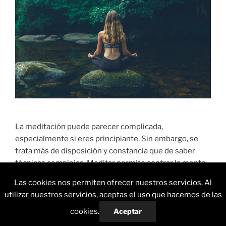
La meditación puede parecer complicada,
especialmente si eres principiante. Sin embargo, se
trata más de disposición y constancia que de saber
técnicas complejas. Meditar permite centrar la mente,
bajar el ritmo de pensamientos y conectar con uno
Las cookies nos permiten ofrecer nuestros servicios. Al
mismo en un nivel más profundo. Con algunos minutos
utilizar nuestros servicios, aceptas el uso que hacemos de las
al día, es posible empezar a notar cambios positivos en
cookies.
Aceptar
nuestra manera de afrontar el día a día.